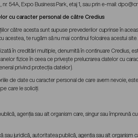
u, nr. 54A, Expo Business Park, etaj 1, sau prin e-mail: dpo@cr
telor cu caracter personal de către Credius
iilor către acesta sunt supuse prevederilor cuprinse în această
cu acestea, te rugăm să nu mai continui folosirea acestui site.
alizată în creditări multiple, denumită în continuare Credius
elor fizice în ceea ce priveşte prelucrarea datelor cu caracte
neral privind protecţia datelor).
goriile de date cu caracter personal de care avem nevoie, est
pe care le soliciți.
publică, agenţia sau alt organism care, singur sau împreună cu 
 sau juridică, autoritatea publică, agenţia sau alt organism 