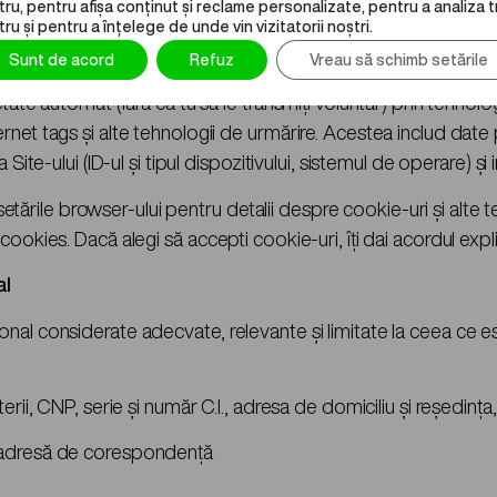
ru, pentru afișa conținut și reclame personalizate, pentru a analiza t
cumentației.
u și pentru a înțelege de unde vin vizitatorii noștri.
Sunt de acord
Refuz
Vreau să schimb setările
ate automat (fără ca tu să le transmiți voluntar) prin tehnolog
net tags și alte tehnologii de urmărire. Acestea includ date p
ite-ului (ID-ul și tipul dispozitivului, sistemul de operare) și in
 setările browser-ului pentru detalii despre cookie-uri și alte 
okies. Dacă alegi să accepti cookie-uri, îți dai acordul explic
al
nal considerate adecvate, relevante și limitate la ceea ce e
rii, CNP, serie și număr C.I., adresa de domiciliu și reședința,
, adresă de corespondență