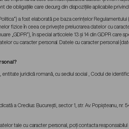
t de obligațiile care decurg din dispozițiile aplicabile privin
„Politica”) a fost elaborată pe baza cerințelor Regulamentului
nelor fizice în ceea ce privește prelucrarea datelor cu caracter
are „GDPR”), în special articolele 13 și 14 din GDPR care spe
atelor cu caracter personal. Datele cu caracter personal (dat
rsonal?
entitate juridică romană, cu sediul social , Codul de identifi
icată a Credius: București, sector 1, str. Av. Popișteanu, nr. 
atelor tale cu caracter personal, poți contacta responsabilul