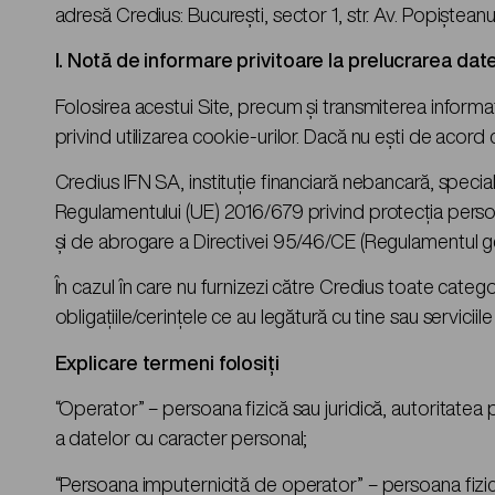
adresă Credius: București, sector 1, str. Av. Popiștean
I. Notă de informare privitoare la prelucrarea da
Folosirea acestui Site, precum și transmiterea informaț
privind utilizarea cookie-urilor. Dacă nu ești de acord 
Credius IFN SA, instituție financiară nebancară, speci
Regulamentului (UE) 2016/679 privind protecţia persoan
şi de abrogare a Directivei 95/46/CE (Regulamentul ge
În cazul în care nu furnizezi către Credius toate cate
obligațiile/cerințele ce au legătură cu tine sau serviciile 
Explicare termeni folosiți
“Operator” – persoana fizică sau juridică, autoritatea 
a datelor cu caracter personal;
“Persoana imputernicită de operator” – persoana fizică