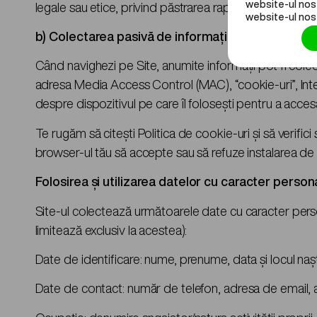
website-ul nost
legale sau etice, privind păstrarea raportărilor și a do
website-ul nostr
b) Colectarea pasivă de informații
Când navighezi pe Site, anumite informații pot fi colect
adresa Media Access Control (MAC), “cookie-uri”, Inter
despre dispozitivul pe care îl folosești pentru a accesa S
Te rugăm să citești Politica de cookie-uri și să verifici
browser-ul tău să accepte sau să refuze instalarea de co
Folosirea și utilizarea datelor cu caracter person
Site-ul colectează următoarele date cu caracter perso
limitează exclusiv la acestea):
Date de identificare: nume, prenume, data și locul naște
Date de contact: număr de telefon, adresa de email