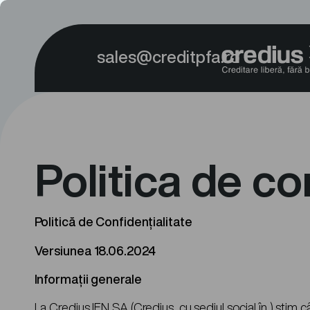
sales@creditpfa.ro
Politica de co
Politică de Confidențialitate
Versiunea 18.06.2024
Informații generale
La Credius IFN SA (Credius, cu sediul social în ) știm c