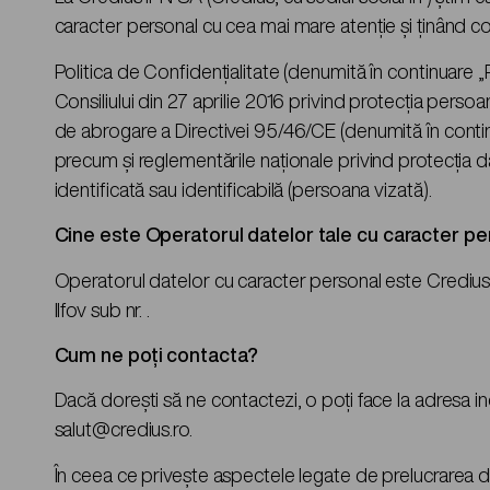
caracter personal cu cea mai mare atenție și ținând con
Politica de Confidențialitate (denumită în continuare 
Consiliului din 27 aprilie 2016 privind protecția persoa
de abrogare a Directivei 95/46/CE (denumită în continu
precum și reglementările naționale privind protecția d
identificată sau identificabilă (persoana vizată).
Cine este Operatorul datelor tale cu caracter pe
Operatorul datelor cu caracter personal este Credius, 
Ilfov sub nr. .
Cum ne poți contacta?
Dacă dorești să ne contactezi, o poți face la adresa ind
salut@credius.ro.
În ceea ce privește aspectele legate de prelucrarea d