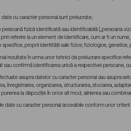
 date cu caracter personal sunt prelucrate;
 persoană fizică identificată sau identificabilă („persoana viz
al prin referire la un element de identificare, cum ar fi un num
specifice, proprii identităţii sale fizice, fiziologice, genetice
 rezultate în urma unor tehnici de prelucrare specifice referit
sau confirmă identificarea unică a respectivei persoane, cum 
efectuate asupra datelor cu caracter personal sau asupra setu
rea, înregistrarea, organizarea, structurarea, stocarea, adapt
u punerea la dispoziţie în orice alt mod, alinierea sau combina
e date cu caracter personal accesibile conform unor criterii s