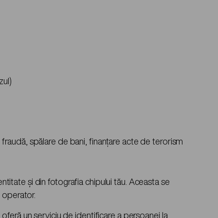
zul)
m fraudă, spălare de bani, finanțare acte de terorism
ntitate și din fotografia chipului tău. Aceasta se
 operator.
feră un serviciu de identificare a persoanei la