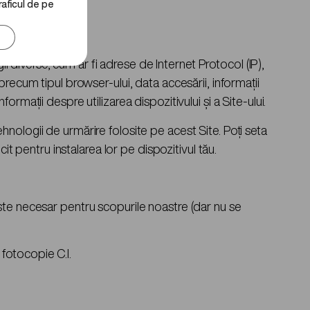
raficul de pe
ii diverse, cum ar fi adrese de Internet Protocol (IP),
recum tipul browser-ului, data accesării, informații
formații despre utilizarea dispozitivului și a Site-ului.
tehnologii de urmărire folosite pe acest Site. Poți seta
it pentru instalarea lor pe dispozitivul tău.
ste necesar pentru scopurile noastre (dar nu se
 fotocopie C.I.