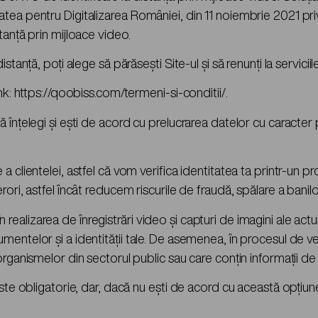
atea pentru Digitalizarea României, din 11 noiembrie 2021 p
tanță prin mijloace video.
anță, poți alege să părăsești Site-ul și să renunți la serviciile
nk: https://qoobiss.com/termeni-si-conditii/.
nțelegi și ești de acord cu prelucrarea datelor cu caracter per
 a clientelei, astfel că vom verifica identitatea ta printr-
, astfel încât reducem riscurile de fraudă, spălare a banilor, fin
în realizarea de înregistrări video și capturi de imagini ale actulu
telor și a identității tale. De asemenea, în procesul de verific
rganismelor din sectorul public sau care conțin informații de l
ste obligatorie, dar, dacă nu ești de acord cu această opțiune