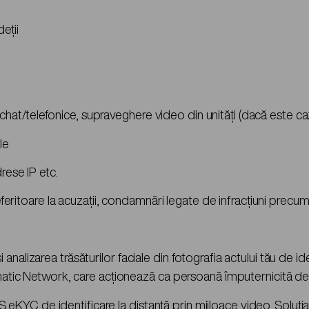
eții
in chat/telefonice, supraveghere video din unități (dacă este ca
le
rese IP etc.
referitoare la acuzații, condamnări legate de infracțiuni precu
alizarea trăsăturilor faciale din fotografia actului tău de ide
dimatic Network, care acționează ca persoană împuternicită de
YC de identificare la distanță prin mijloace video. Soluția o