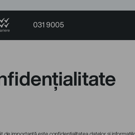
031 9005
nfidențialitate
ât de importantă este confidențialitatea datelor și informațiil