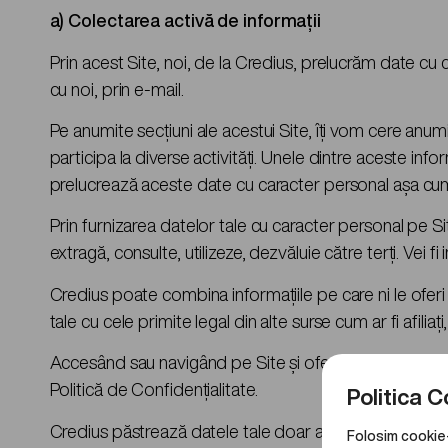
a) Colectarea activă de informații
Prin acest Site, noi, de la Credius, prelucrăm date cu c
cu noi, prin e-mail.
Pe anumite secțiuni ale acestui Site, îți vom cere anu
participa la diverse activități. Unele dintre aceste info
prelucrează aceste date cu caracter personal așa cum es
Prin furnizarea datelor tale cu caracter personal pe S
extragă, consulte, utilizeze, dezvăluie către terți. Vei f
Credius poate combina informațiile pe care ni le oferi
tale cu cele primite legal din alte surse cum ar fi afiliați
Accesând sau navigând pe Site și oferindu-ne datele tal
Politică de Confidențialitate.
Politica 
Credius păstrează datele tale doar atât timp cât este 
Folosim cookie-