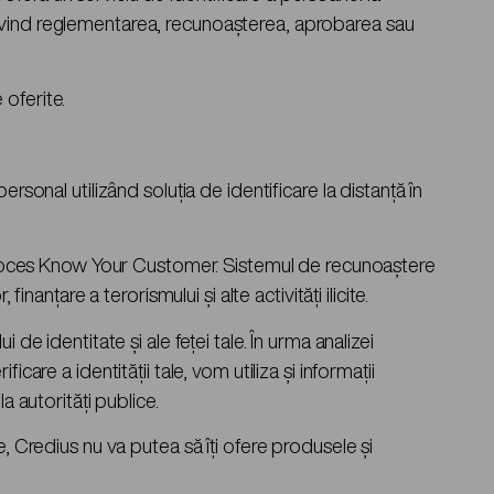
rivind reglementarea, recunoașterea, aprobarea sau
 oferite.
sonal utilizând soluția de identificare la distanță în
un proces Know Your Customer. Sistemul de recunoaștere
anțare a terorismului și alte activități ilicite.
i de identitate și ale feței tale. În urma analizei
are a identității tale, vom utiliza și informații
a autorități publice.
, Credius nu va putea să îți ofere produsele și