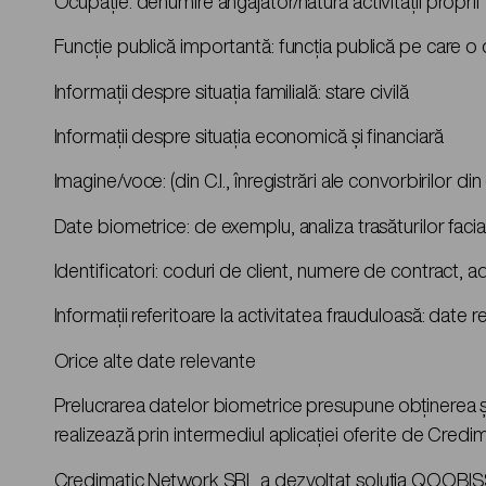
Ocupație: denumire angajator/natura activității proprii
Funcție publică importantă: funcția publică pe care o d
Informații despre situația familială: stare civilă
Informații despre situația economică și financiară
Imagine/voce: (din C.I., înregistrări ale convorbirilor d
Date biometrice: de exemplu, analiza trasăturilor facia
Identificatori: coduri de client, numere de contract, ad
Informații referitoare la activitatea frauduloasă: date 
Orice alte date relevante
Prelucrarea datelor biometrice presupune obținerea și an
realizează prin intermediul aplicației oferite de Cre
Credimatic Network SRL a dezvoltat soluția QOOBISS eK