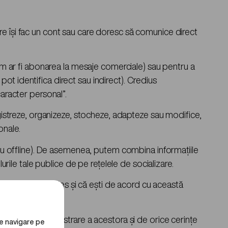
 care își fac un cont sau care doresc să comunice direct
cum ar fi abonarea la mesaje comerciale) sau pentru a
 pot identifica direct sau indirect). Credius
caracter personal”.
egistreze, organizeze, stocheze, adapteze sau modifice,
onale.
 sau offline). De asemenea, putem combina informațiile
filurile tale publice de pe rețelele de socializare.
că ai citit, înțeles și că ești de acord cu această
iile legale de păstrare a acestora și de orice cerințe
de navigare pe