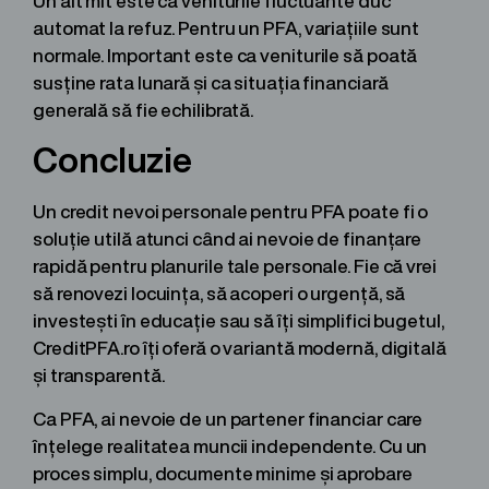
Un alt mit este că veniturile fluctuante duc
automat la refuz. Pentru un PFA, variațiile sunt
normale. Important este ca veniturile să poată
susține rata lunară și ca situația financiară
generală să fie echilibrată.
Concluzie
Un credit nevoi personale pentru PFA poate fi o
soluție utilă atunci când ai nevoie de finanțare
rapidă pentru planurile tale personale. Fie că vrei
să renovezi locuința, să acoperi o urgență, să
investești în educație sau să îți simplifici bugetul,
CreditPFA.ro îți oferă o variantă modernă, digitală
și transparentă.
Ca PFA, ai nevoie de un partener financiar care
înțelege realitatea muncii independente. Cu un
proces simplu, documente minime și aprobare