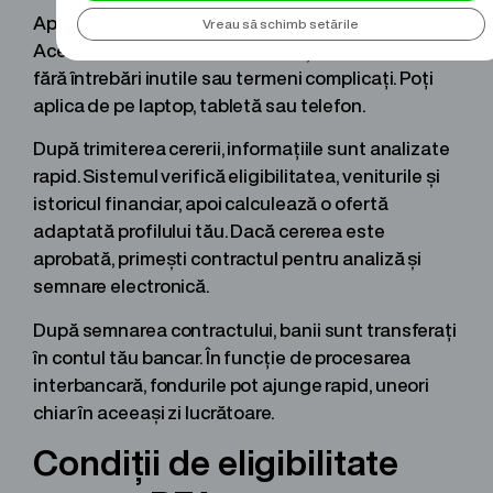
Apoi completezi formularul online de pe platformă.
Vreau să schimb setările
Acesta este gândit pentru a fi ușor de parcurs,
fără întrebări inutile sau termeni complicați. Poți
aplica de pe laptop, tabletă sau telefon.
După trimiterea cererii, informațiile sunt analizate
rapid. Sistemul verifică eligibilitatea, veniturile și
istoricul financiar, apoi calculează o ofertă
adaptată profilului tău. Dacă cererea este
aprobată, primești contractul pentru analiză și
semnare electronică.
După semnarea contractului, banii sunt transferați
în contul tău bancar. În funcție de procesarea
interbancară, fondurile pot ajunge rapid, uneori
chiar în aceeași zi lucrătoare.
Condiții de eligibilitate