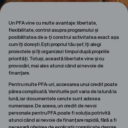
Un PFA vine cu multe avantaje: libertate,
flexibilitate, control asupra programului și
posibilitatea de a-ți construi activitatea exact așa
cum îți dorești. Ești propriul tău șef, îți alegi
proiectele și îți organizezi timpul după propriile
priorități. Totuși, această libertate vine și cu
provocări, mai ales atunci când ai nevoie de
finanțare.
Pentru multe PFA-uri, accesarea unui credit poate
părea complicată. Veniturile pot varia de la lună la
lună, iar documentele cerute sunt adesea
numeroase. De aceea, un credit de nevoi
personale pentru PFA poate fi soluția potrivită
atunci când ai nevoie de finanțare rapidă, fără a fi
necesară oferirea de explicații complicate despre