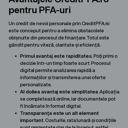
pentru PFA-uri
Un credit de nevoi personale prin CreditPFA.ro
este conceput pentru a elimina obstacolele
obișnuite din procesul de finanțare. Totul este
gândit pentru viteză, claritate și eficiență.
Primul avantaj este rapiditate
a. Poți primi o
decizie într-un timp foarte scurt. Procesul
digital permite analizarea rapidă a
informațiilor și transmiterea unei oferte
personalizate.
Al doilea avantaj este simplitatea
. Aplicația
se completează online, iar documentele pot
fi încărcate în format digital.
Transparența este un alt element
important
. Costurile, rata lunară și condițiile
sunt prezentate clar de la început, astfel