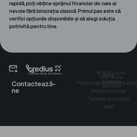
rapidă, poți obține sprijinul financiar de care ai
nevoie fără birocrația clasică. Primul pas este să
verifici opțiunile disponibile și să alegi soluția
potrivită pentru tine.
© 2024 Credit
Blog
PFA. Toate
drepturile
Contactează-
Politica de confidențialita
rezervate
ne
Politica Cookie
Termeni și condiții
BNR