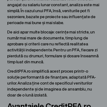
angajat cu salariu lunar constant, analiza este mai
simplă. În cazul unui PFA, însă, veniturile pot fi
sezoniere, bazate pe proiecte sau influențate de
perioade mai bune și mai slabe.
De aici apar multe blocaje: cerințe mai stricte, un
număr mai mare de documente, timp lung de
aprobare și criterii care nu reflectă realitatea
activității independente. Pentru un PFA, fiecare zi
pierdută cu drumuri, formulare și dosare înseamnă
timp luat din muncă.
CreditPFA.ro simplifică acest proces printr-o
soluție performantă de finanțare, adaptată PFA-
urilor. Analiza ține cont de specificul veniturilor
independente și de imaginea de ansamblu, nu
doar de o lună izolată.
Avantajele CreditPFA.ro