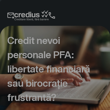
Credit nevoi
personale PFA:
libertate financiară
sau birocrație
frustrantă?