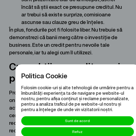
încât să știi exact ce presupune creditul. Nu
ar trebui să existe surprize, comisioane
ascunse sau clauze greu de înțeles.
În plus, fondurile pot fi folosite liber. Nu trebuie să
demonstrezi că banii merg către o investiție de
business. Este un credit pentru nevoile tale
personale, iar tu alegi cum îl utilizezi.
Cum obții un credit nevoi
Politica Cookie
personale PFA?
Folosim cookie-uri și alte tehnologii de urmărire pentru a
Procesul de aplicare este simplu și se desfășoară
îmbunătăți experiența ta de navigare pe website-ul
nostru, pentru afișa conținut și reclame personalizate,
online. În primul rând, pregătești documentele:
pentru a analiza traficul de pe website-ul nostru și
actul de identitate (necesar în prima etapă),
pentru a înțelege de unde vin vizitatorii noștri.
certificatul de înregistrare al PFA-ului, cea mai
Sunt de acord
recentă Declarație Unică și un extras de cont
recent.
Refuz